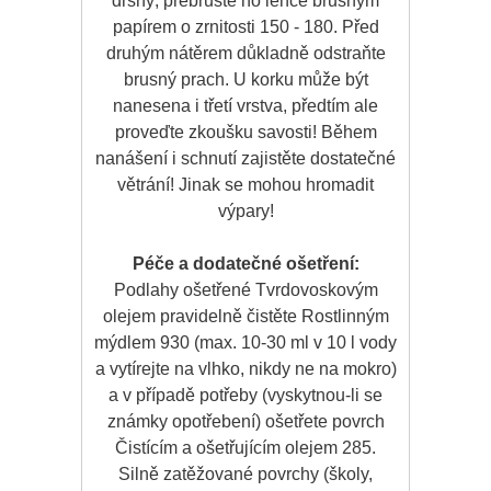
drsný, přebruste ho lehce brusným
papírem o zrnitosti 150 - 180. Před
druhým nátěrem důkladně odstraňte
brusný prach. U korku může být
nanesena i třetí vrstva, předtím ale
proveďte zkoušku savosti! Během
nanášení i schnutí zajistěte dostatečné
větrání! Jinak se mohou hromadit
výpary!
Péče a dodatečné ošetření:
Podlahy ošetřené Tvrdovoskovým
olejem pravidelně čistěte Rostlinným
mýdlem 930 (max. 10-30 ml v 10 l vody
a vytírejte na vlhko, nikdy ne na mokro)
a v případě potřeby (vyskytnou-li se
známky opotřebení) ošetřete povrch
Čistícím a ošetřujícím olejem 285.
Silně zatěžované povrchy (školy,