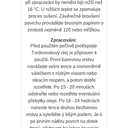
při zpracování by neměla být nižší než
16 °C. U nižších teplot se zpomaluje
proces sušení. Závěrečné broušení
povrchu provádějte brusným papírem o
zrnitosti nejméně 120 nebo mřížkou.
Zpracování:
Před použitím pečlivě protřepejte.
Tvrdovoskový olej je připraven k
použití. První barevnou vrstvu
nanášejte velmi tence a rovnoměrně
válečkem s nízkým vlasem nebo
stíracím mopem, a potom dobře
rozetřete. Po 15 - 20 minutách
odstraňte nebo rozetřete eventuální
přebytky oleje. Po 16 - 24 hodinách
naneste tence druhou bezbarvou
vrstvu a vyleštěte ji bílým padem. Je-li
po prvním nátěru povrch na dotek