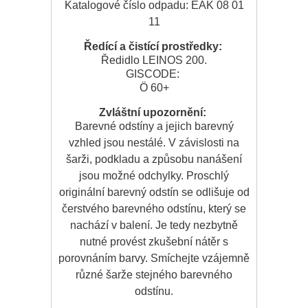
Katalogové číslo odpadu: EAK 08 01
11
Ředící a čistící prostředky:
Ředidlo LEINOS 200.
GISCODE:
Ö 60+
Zvláštní upozornění:
Barevné odstíny a jejich barevný
vzhled jsou nestálé. V závislosti na
šarži, podkladu a způsobu nanášení
jsou možné odchylky. Proschlý
originální barevný odstín se odlišuje od
čerstvého barevného odstínu, který se
nachází v balení. Je tedy nezbytně
nutné provést zkušební nátěr s
porovnáním barvy. Smíchejte vzájemně
různé šarže stejného barevného
odstínu.