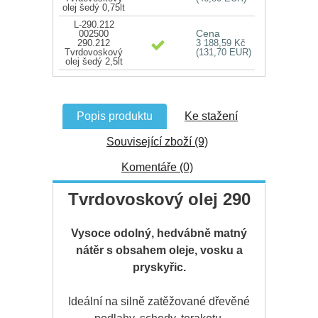
olej šedý 0,75lt
L-290.212
Cena
002500
290.212
3 188,59 Kč
Tvrdovoskový
(131,70 EUR)
olej šedý 2,5lt
Popis produktu
Ke stažení
Související zboží (9)
Komentáře (0)
Tvrdovoskový olej 290
Vysoce odolný, hedvábně matný
nátěr s obsahem oleje, vosku a
pryskyřic.
Ideální na silně zatěžované dřevěné