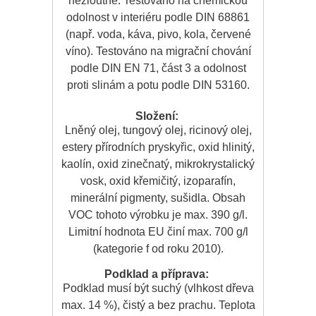
nežloutne. Testováno na chemickou
odolnost v interiéru podle DIN 68861
(např. voda, káva, pivo, kola, červené
víno). Testováno na migrační chování
podle DIN EN 71, část 3 a odolnost
proti slinám a potu podle DIN 53160.
Složení:
Lněný olej, tungový olej, ricinový olej,
estery přírodních pryskyřic, oxid hlinitý,
kaolín, oxid zinečnatý, mikrokrystalický
vosk, oxid křemičitý, izoparafín,
minerální pigmenty, sušidla. Obsah
VOC tohoto výrobku je max. 390 g/l.
Limitní hodnota EU činí max. 700 g/l
(kategorie f od roku 2010).
Podklad a příprava:
Podklad musí být suchý (vlhkost dřeva
max. 14 %), čistý a bez prachu. Teplota