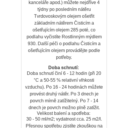
kanceláře apod.) můžete nejdříve 4
týdny po posledním nátěru
Tvrdovoskovým olejem ošetřit
základním nátěrem Čisticím a
ošetřujícím olejem 285 poté, co
podlahu vyčistíte Rostlinným mýdlem
930. Další péči o podlahu Čisticím a
ošetřujícím olejem provádějte podle
potřeby.
Doba schnutí:
Doba schnutí činí 6 - 12 hodin (při 20
°C a 50-55 % relativní vlhkosti
vzduchu). Po 16 - 24 hodinách můžete
provést druhý nátěr. Po 3 dnech je
povrch mírně zatížitelný. Po 7 - 14
dnech je povrch možno plně zatížit.
Velikost balení a spotřeba:
30 - 50 ml/m
2
; vydatnost cca. 25 m
2
/l.
Přesnou spotřebu zjistíte zkouškou na