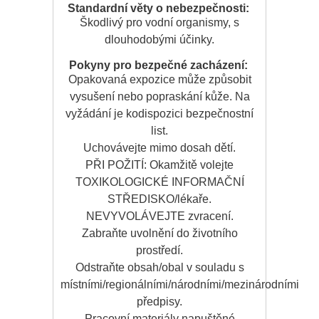
Standardní věty o nebezpečnosti:
Škodlivý pro vodní organismy, s
dlouhodobými účinky.
Pokyny pro bezpečné zacházení:
Opakovaná expozice může způsobit
vysušení nebo popraskání kůže. Na
vyžádání je kodispozici bezpečnostní
list.
Uchovávejte mimo dosah dětí.
PŘI POŽITÍ: Okamžitě volejte
TOXIKOLOGICKÉ INFORMAČNÍ
STŘEDISKO/lékaře.
NEVYVOLÁVEJTE zvracení.
Zabraňte uvolnění do životního
prostředí.
Odstraňte obsah/obal v souladu s
místními/regionálními/národními/mezinárodními
předpisy.
Pracovní materiály napuštěné