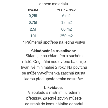
daném materiálu.
BALENÍ
VYSTAČÍ NA...*
0,25l
6 m
2
0,75l
18 m
2
2,5l
60 m
2
10l
250 m
2
* Průměrná spotřeba na jednu vrstvu
Skladování a trvanlivost:
Skladujte na chladném a suchém
místě. Originální neotevřené balení je
trvanlivé minimálně 2 roky. Na povrchu
se může vytvořit tenká zaschlá krusta,
kterou před upotřebením odstraňte.
Likvidace:
V souladu s místními, úředními
předpisy. Zaschlé zbytky můžete
odstranit do komunálního odpadu!