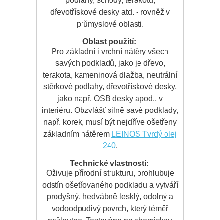
podlahy, schody, terakotu,
dřevotřískové desky atd. - rovněž v
průmyslové oblasti.
Oblast použití:
Pro základní i vrchní nátěry všech
savých podkladů, jako je dřevo,
terakota, kameninová dlažba, neutrální
stěrkové podlahy, dřevotřískové desky,
jako např. OSB desky apod., v
interiéru. Obzvlášť silně savé podklady,
např. korek, musí být nejdříve ošetřeny
základním nátěrem
LEINOS Tvrdý olej
240
.
Technické vlastnosti:
Oživuje přírodní strukturu, prohlubuje
odstín ošetřovaného podkladu a vytváří
prodyšný, hedvábně lesklý, odolný a
vodoodpudivý povrch, který téměř