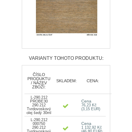
VARIANTY TOHOTO PRODUKTU:
ČÍSLO
PRODUKTU
SKLADEM:
CENA:
/ NÁZEV
ZBOŽÍ:
L-290.212
Cena
PROBE30
290.212
76,23 Kč
Tvrdovoskový
(3,15 EUR)
olej šedý 30ml
L-290.212
Cena
000750
290.212
1 132,92 Kč
Tvrdovoskový
(46,80 EUR)