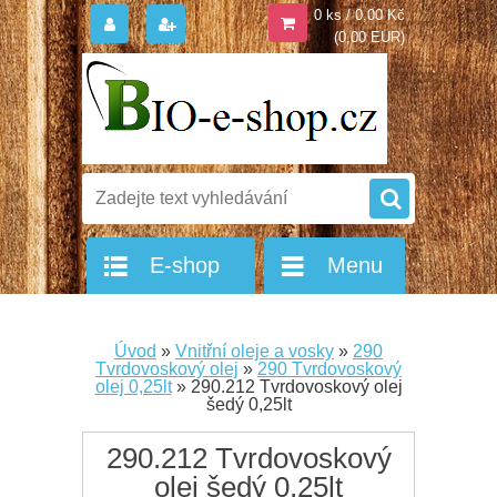
0 ks / 0,00 Kč
(0,00 EUR)
E-shop
Menu
Úvod
»
Vnitřní oleje a vosky
»
290
Tvrdovoskový olej
»
290 Tvrdovoskový
olej 0,25lt
»
290.212 Tvrdovoskový olej
šedý 0,25lt
290.212 Tvrdovoskový
olej šedý 0,25lt