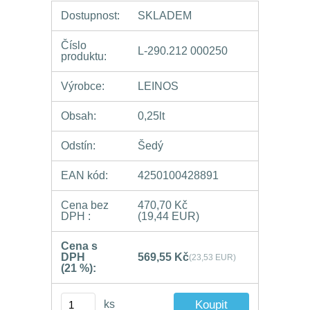
Dostupnost:
SKLADEM
Číslo
L-290.212 000250
produktu:
Výrobce:
LEINOS
Obsah:
0,25lt
Odstín:
Šedý
EAN kód:
4250100428891
Cena bez
470,70 Kč
DPH :
(19,44 EUR)
Cena s
DPH
569,55 Kč
(23,53 EUR)
(21 %):
ks